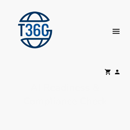
AI Readiness &
Compliance Check
Rechtssichere KI-Nutzung, branchenneutral,
kompakt und ohne Offenlegung
geschäftskritischer Prozesse. Anwendbar auf alle