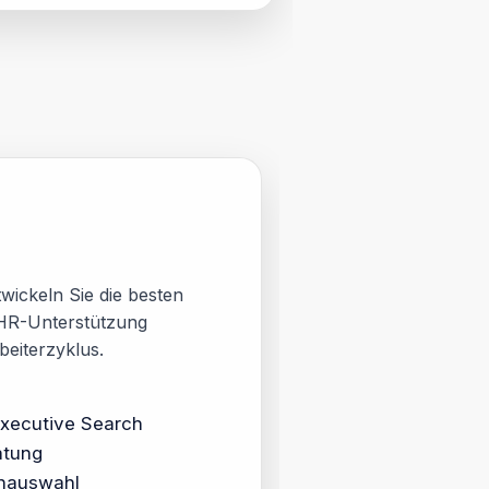
wickeln Sie die besten
r HR-Unterstützung
beiterzyklus.
xecutive Search
atung
enauswahl