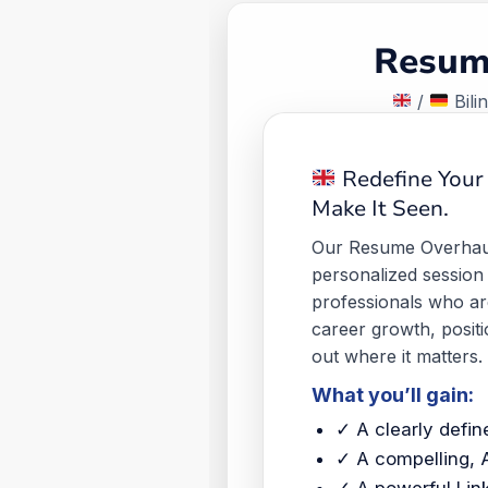
Resum
/
Bili
Redefine Your 
Make It Seen.
Our Resume Overhaul 
personalized session
professionals who ar
career growth, positi
out where it matters.
What you’ll gain:
✓ A clearly defin
✓ A compelling, 