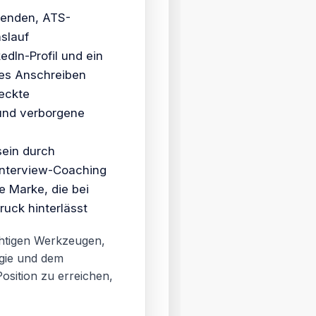
genden, ATS-
slauf
edIn-Profil und ein
es Anschreiben
deckte
und verborgene
ein durch
Interview-Coaching
e Marke, die bei
ruck hinterlässt
chtigen Werkzeugen,
gie und dem
Position zu erreichen,