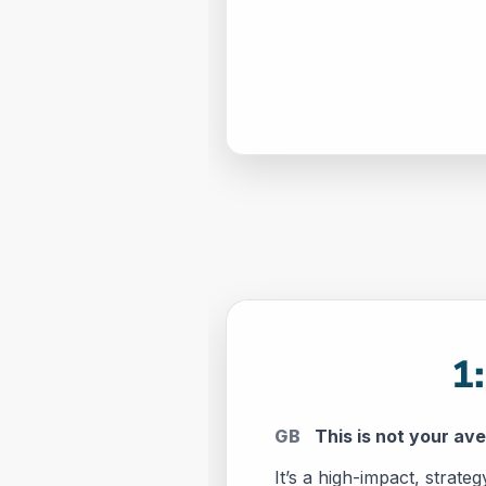
1
GB
This is not your av
It’s a high-impact, strat