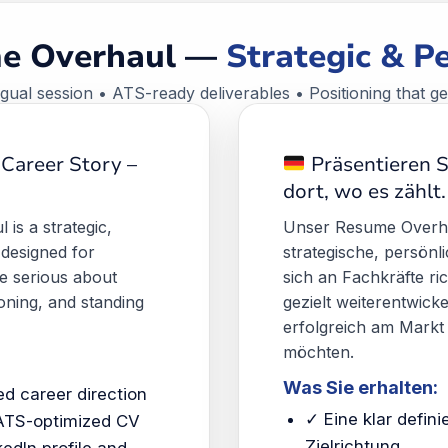
e Overhaul —
Strategic & P
ngual session • ATS-ready deliverables • Positioning that g
Career Story –
Präsentieren S
dort, wo es zählt.
is a strategic,
Unser Resume Overhau
 designed for
strategische, persönl
e serious about
sich an Fachkräfte ric
oning, and standing
gezielt weiterentwick
erfolgreich am Markt 
möchten.
Was Sie erhalten:
ed career direction
✓ Eine klar defini
ATS-optimized CV
Zielrichtung