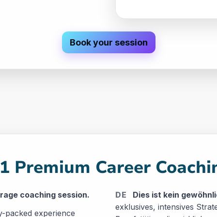
Book your session
:1 Premium Career Coachi
erage coaching session.
DE
Dies ist kein gewöhnl
exklusives, intensives Stra
egy-packed experience