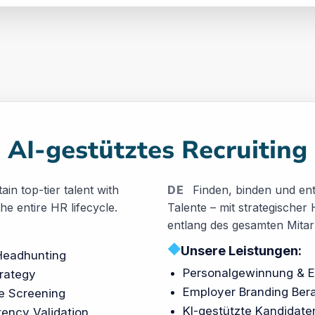
AI-gestütztes Recruiting
in top-tier talent with
DE
Finden, binden und ent
he entire HR lifecycle.
Talente – mit strategische
entlang des gesamten Mitar
◆
Unsere Leistungen:
 Headhunting
Personalgewinnung & E
rategy
Employer Branding Ber
e Screening
KI-gestützte Kandidat
ency Validation