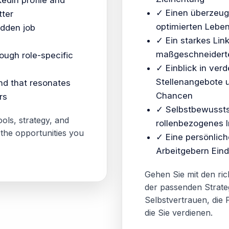
edIn profile and
✓ Einen überzeu
tter
optimierten Leben
hidden job
✓ Ein starkes Link
maßgeschneidert
ough role-specific
✓ Einblick in ver
Stellenangebote 
nd that resonates
Chancen
rs
✓ Selbstbewussts
ols, strategy, and
rollenbezogenes 
 the opportunities you
✓ Eine persönlich
Arbeitgebern Eind
Gehen Sie mit den ri
der passenden Strate
Selbstvertrauen, die 
die Sie verdienen.