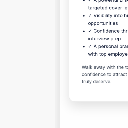
✓ A powerful Link
targeted cover le
✓ Visibility into 
opportunities
✓ Confidence thr
interview prep
✓ A personal bra
with top employe
Walk away with the to
confidence to attract
truly deserve.