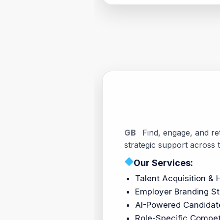
GB
Find, engage, and reta
strategic support across t
◆
Our Services:
Talent Acquisition &
Employer Branding St
AI-Powered Candidat
Role-Specific Compet